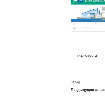
РУБРИКИ
ГАЗ
,
НОВОСТИ
Навигация
Предыдущая
НАЗАД
по
запись:
Предыдущая запис
записям