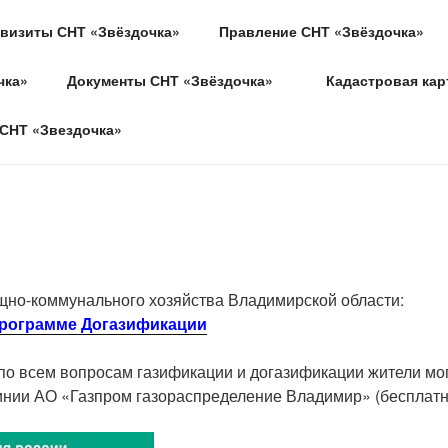
визиты СНТ «Звёздочка»
Правление СНТ «Звёздочка»
ОЧКА"
чка»
Документы СНТ «Звёздочка»
Кадастровая кар
ушинский, с.п. Нагорное, тер. СНТ. Звездочка
СНТ «Звездочка»
но-коммунального хозяйства Владимирской области:
программе Догазификации
 по всем вопросам газификации и догазификации жители мо
инии АО «Газпром газораспределение Владимир» (бесплат