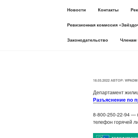
Перейти
Новости
Контакты
Рек
к
СНТ "ЗВЁЗД
содержимому
Ревизионная комиссия «Звёздо
обл. Владимирская, м.р-н. Пет
Законодательство
Членам 
ОПУБЛИКОВАНО
18.03.2022
АВТОР:
WPADM
Департамент жилищ
Разъяснение по 
8-800-250-22-94 —
телефон горячей л