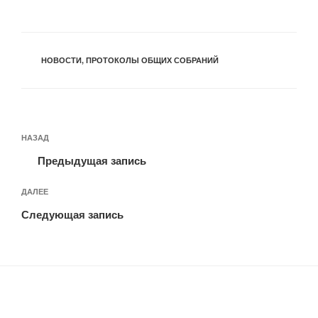
РУБРИКИ
НОВОСТИ
,
ПРОТОКОЛЫ ОБЩИХ СОБРАНИЙ
Навигация
Предыдущая
НАЗАД
по
запись:
записям
Предыдущая запись
Следующая
ДАЛЕЕ
запись
Следующая запись