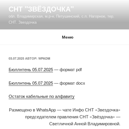
Перейти
СНТ "ЗВЁЗДОЧКА"
к
обл. Владимирская, м.р-н. Петушинский, с.п. Нагорное, тер.
содержимому
СНТ. Звездочка
Меню
ОПУБЛИКОВАНО
03.07.2025
АВТОР:
WPADM
Бюллнтень 05.07.2025
— формат pdf
Бюллнтень 05.07.2025
— формат docx
Остаток кабельные по алфавиту
Размещено в WhatsApp — чате Инфо СНТ «Звездочка»
председателем правления СНТ «Звёздочка» —
Светличной Анной Владимировной.